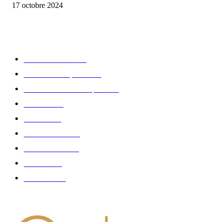
17 octobre 2024
CATÉGORIE POPULAIRE
Edition limitée
413
Collection Capsule
329
Collaboration - marques
326
Fashion
181
Femme
150
Gastronomie
140
Accessoires
126
Délices
114
Hommes
112