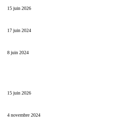
15 juin 2026
Collection Capsule EASTPAK x ANDRÉ : Art of Love
17 juin 2024
Classic Moonphase Date Manufacture: édition limitée en or rose
8 juin 2024
ALLER PLUS LOIN
Bumbu Original : un voyage gustatif pour la Fête des Pères
15 juin 2026
Reveal 4X – le nouveau produit de Dermaceutic Laboratoire
4 novembre 2024
la Biosthetique – le culte de la beauté