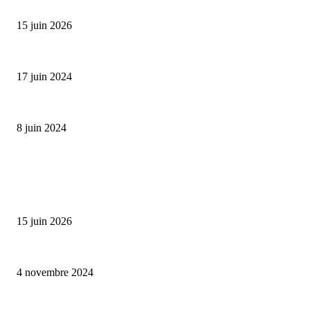
Bumbu Original : un voyage gustatif pour la Fête des...
15 juin 2026
Collection Capsule EASTPAK x ANDRÉ : Art of Love
17 juin 2024
Classic Moonphase Date Manufacture: édition limitée en or rose
8 juin 2024
ALLER PLUS LOIN
Bumbu Original : un voyage gustatif pour la Fête des Pères
15 juin 2026
Reveal 4X – le nouveau produit de Dermaceutic Laboratoire
4 novembre 2024
la Biosthetique – le culte de la beauté