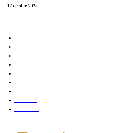
17 octobre 2024
CATÉGORIE POPULAIRE
Edition limitée
413
Collection Capsule
329
Collaboration - marques
326
Fashion
181
Femme
150
Gastronomie
140
Accessoires
126
Délices
114
Hommes
112