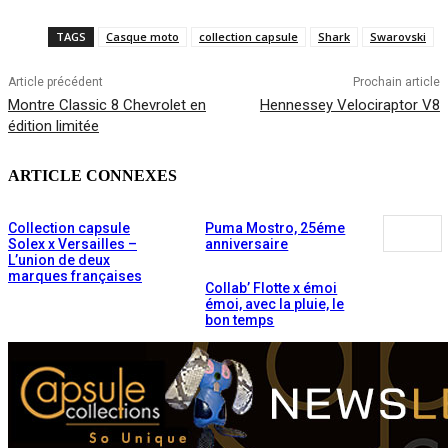
TAGS
Casque moto
collection capsule
Shark
Swarovski
Article précédent
Prochain article
Montre Classic 8 Chevrolet en
Hennessey Velociraptor V8
édition limitée
ARTICLE CONNEXES
Collection capsule
Puma Mostro, 25éme
Solex x Versailles –
anniversaire
L’union de deux
marques françaises
Collab’ Flotte x émoi
émoi, avec la pluie, le
bon temps