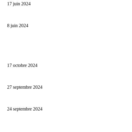
17 juin 2024
Classic Moonphase Date Manufacture: édition limitée en or rose
8 juin 2024
ALLER PLUS LOIN
Collection capsule Solex x Versailles – L’union de deux marques françaises
17 octobre 2024
Puma Mostro, 25éme anniversaire
27 septembre 2024
Collab’ Flotte x émoi émoi, avec la pluie, le bon temps
24 septembre 2024
CATÉGORIE POPULAIRE