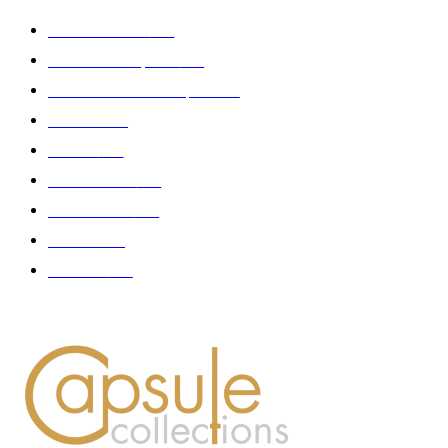
Edition limitée
413
Collection Capsule
329
Collaboration - marques
326
Fashion
181
Femme
150
Gastronomie
140
Accessoires
126
Délices
114
Hommes
112