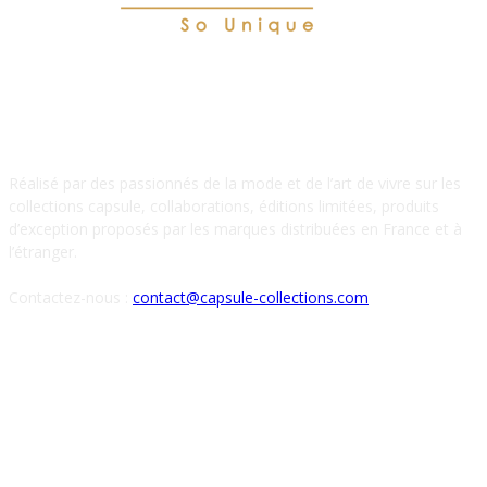
À PROPOS DE NOUS
Réalisé par des passionnés de la mode et de l’art de vivre sur les
collections capsule, collaborations, éditions limitées, produits
d’exception proposés par les marques distribuées en France et à
l’étranger.
Contactez-nous :
contact@capsule-collections.com
SUIVEZ-NOUS