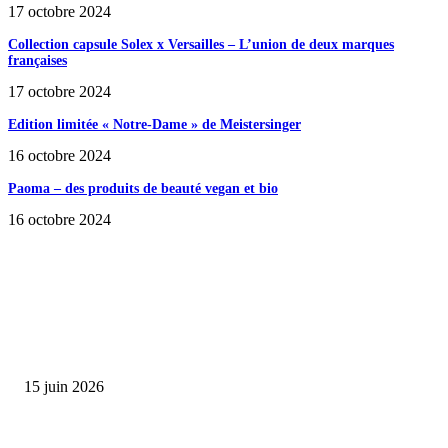
17 octobre 2024
Collection capsule Solex x Versailles – L’union de deux marques
françaises
17 octobre 2024
Edition limitée « Notre-Dame » de Meistersinger
16 octobre 2024
Paoma – des produits de beauté vegan et bio
16 octobre 2024
SÉLECTION DE L'EDITEUR
Bumbu Original : un voyage gustatif pour la Fête des...
15 juin 2026
Collection Capsule EASTPAK x ANDRÉ : Art of Love