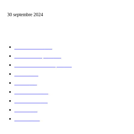
Elégance et tradition : le rugby à la fête avec Eden Park
30 septembre 2024
CATÉGORIE POPULAIRE
Edition limitée
413
Collection Capsule
329
Collaboration - marques
326
Fashion
181
Femme
150
Gastronomie
140
Accessoires
126
Délices
114
Hommes
112