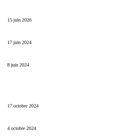
Bumbu Original : un voyage gustatif pour la Fête des...
15 juin 2026
Collection Capsule EASTPAK x ANDRÉ : Art of Love
17 juin 2024
Classic Moonphase Date Manufacture: édition limitée en or rose
8 juin 2024
ALLER PLUS LOIN
Collection capsule Solex x Versailles – L’union de deux marques françaises
17 octobre 2024
Edition limitée Tee-shirt Edend Park x Fernand Kayser haut en couleurs
4 octobre 2024