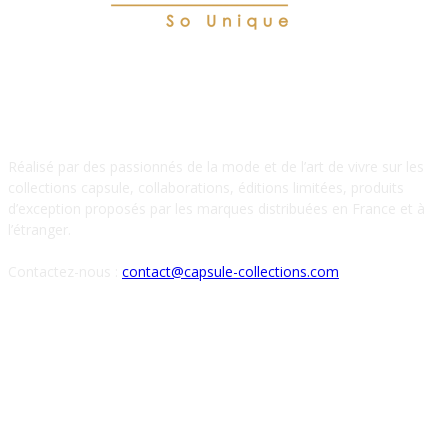
À PROPOS DE NOUS
Réalisé par des passionnés de la mode et de l’art de vivre sur les
collections capsule, collaborations, éditions limitées, produits
d’exception proposés par les marques distribuées en France et à
l’étranger.
Contactez-nous :
contact@capsule-collections.com
SUIVEZ-NOUS