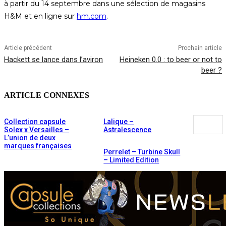
à partir du 14 septembre dans une sélection de magasins
H&M et en ligne sur
hm.com
.
Article précédent
Prochain article
Hackett se lance dans l’aviron
Heineken 0.0 : to beer or not to
beer ?
ARTICLE CONNEXES
Collection capsule
Lalique –
Solex x Versailles –
Astralescence
L’union de deux
marques françaises
Perrelet – Turbine Skull
– Limited Edition