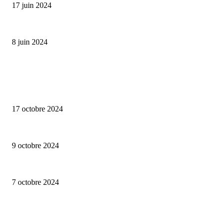
17 juin 2024
Classic Moonphase Date Manufacture: édition limitée en or rose
8 juin 2024
ALLER PLUS LOIN
Collection capsule Solex x Versailles – L’union de deux marques françaises
17 octobre 2024
Lalique – Astralescence
9 octobre 2024
Perrelet – Turbine Skull – Limited Edition
7 octobre 2024
CATÉGORIE POPULAIRE