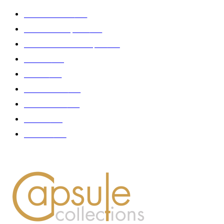
Edition limitée
413
Collection Capsule
329
Collaboration - marques
326
Fashion
181
Femme
150
Gastronomie
140
Accessoires
126
Délices
114
Hommes
112