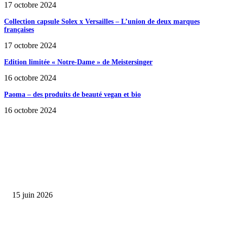
17 octobre 2024
Collection capsule Solex x Versailles – L’union de deux marques
françaises
17 octobre 2024
Edition limitée « Notre-Dame » de Meistersinger
16 octobre 2024
Paoma – des produits de beauté vegan et bio
16 octobre 2024
SÉLECTION DE L'EDITEUR
Bumbu Original : un voyage gustatif pour la Fête des...
15 juin 2026
Collection Capsule EASTPAK x ANDRÉ : Art of Love