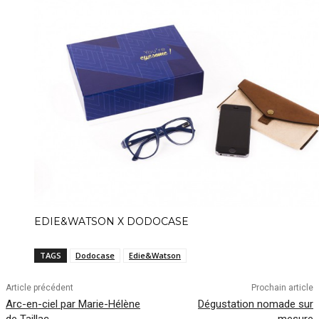
EDIE&WATSON X DODOCASE
TAGS
Dodocase
Edie&Watson
Article précédent
Prochain article
Arc-en-ciel par Marie-Hélène
Dégustation nomade sur
de Taillac
mesure