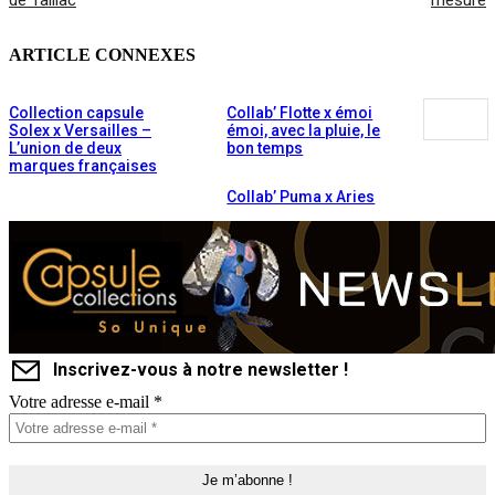
ARTICLE CONNEXES
Collection capsule
Collab’ Flotte x émoi
Solex x Versailles –
émoi, avec la pluie, le
L’union de deux
bon temps
marques françaises
Collab’ Puma x Aries
Inscrivez-vous à notre newsletter !
Votre adresse e-mail
*