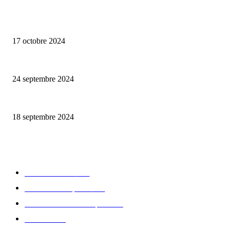
ALLER PLUS LOIN
Collection capsule Solex x Versailles – L’union de deux marques françaises
17 octobre 2024
Collab’ Flotte x émoi émoi, avec la pluie, le bon temps
24 septembre 2024
Collab’ Puma x Aries
18 septembre 2024
CATÉGORIE POPULAIRE
Edition limitée
413
Collection Capsule
329
Collaboration - marques
326
Fashion
181