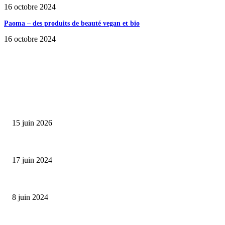
16 octobre 2024
Paoma – des produits de beauté vegan et bio
16 octobre 2024
SÉLECTION DE L'EDITEUR
Bumbu Original : un voyage gustatif pour la Fête des...
15 juin 2026
Collection Capsule EASTPAK x ANDRÉ : Art of Love
17 juin 2024
Classic Moonphase Date Manufacture: édition limitée en or rose
8 juin 2024