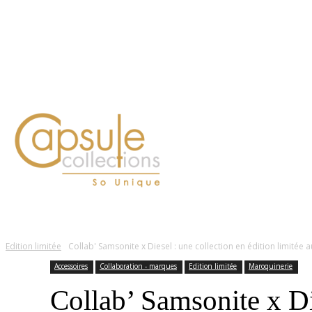
Blog
Contact
FASHION
LIFESTYLE
DÉLICES
BEAUTÉ
MOTEU
Edition limitée
Collab' Samsonite x Diesel : une collection en édition limitée au
Accessoires
Collaboration - marques
Edition limitée
Maroquinerie
Collab’ Samsonite x Die