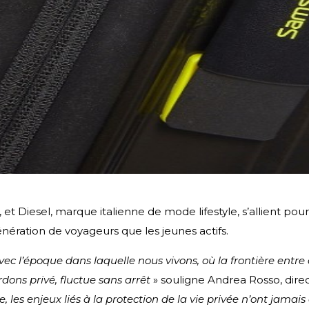
t Diesel, marque italienne de mode lifestyle, s’allient pour
énération de voyageurs que les jeunes actifs.
vec l’époque dans laquelle nous vivons, où la frontière entre
rdons privé, fluctue sans arrêt
» souligne Andrea Rosso, direc
les enjeux liés à la protection de la vie privée n’ont jamais 