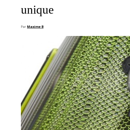
unique
Par
Maxime B