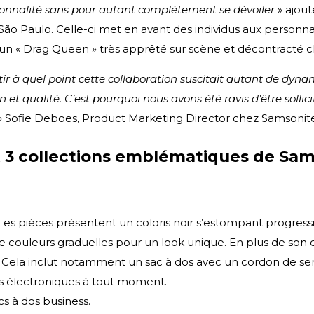
ersonnalité sans pour autant complétement se dévoiler
» ajou
 Paulo. Celle-ci met en avant des individus aux personnali
e un « Drag Queen » très apprêté sur scène et décontracté ch
ir à quel point cette collaboration suscitait autant de dyn
t qualité. C’est pourquoi nous avons été ravis d’être sollici
» Sofie Deboes, Product Marketing Director chez Samsonit
t 3 collections emblématiques de Sam
. Les pièces présentent un coloris noir s’estompant progre
 de couleurs graduelles pour un look unique. En plus de son 
rs. Cela inclut notamment un sac à dos avec un cordon de se
ls électroniques à tout moment.
cs à dos business.