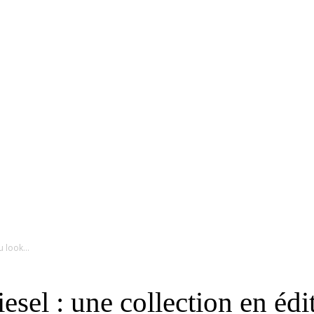
RS
DESIGN
CULTURE
PORTRAITS
EVENTS
LE COIN D
 look...
sel : une collection en édi