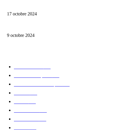
Collection capsule Solex x Versailles – L’union de deux marques françaises
17 octobre 2024
Lalique – Astralescence
9 octobre 2024
CATÉGORIE POPULAIRE
Edition limitée
413
Collection Capsule
329
Collaboration - marques
326
Fashion
181
Femme
150
Gastronomie
140
Accessoires
126
Délices
114