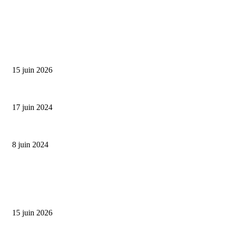
SÉLECTION DE L'EDITEUR
Bumbu Original : un voyage gustatif pour la Fête des...
15 juin 2026
Collection Capsule EASTPAK x ANDRÉ : Art of Love
17 juin 2024
Classic Moonphase Date Manufacture: édition limitée en or rose
8 juin 2024
ALLER PLUS LOIN
Bumbu Original : un voyage gustatif pour la Fête des Pères
15 juin 2026