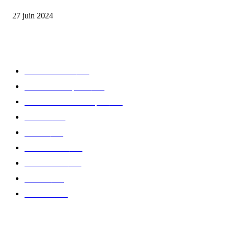
27 juin 2024
CATÉGORIE POPULAIRE
Edition limitée
413
Collection Capsule
329
Collaboration - marques
326
Fashion
181
Femme
150
Gastronomie
140
Accessoires
126
Délices
114
Hommes
112