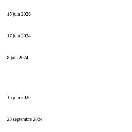
Bumbu Original : un voyage gustatif pour la Fête des...
15 juin 2026
Collection Capsule EASTPAK x ANDRÉ : Art of Love
17 juin 2024
Classic Moonphase Date Manufacture: édition limitée en or rose
8 juin 2024
ALLER PLUS LOIN
Bumbu Original : un voyage gustatif pour la Fête des Pères
15 juin 2026
Collection capsule Scotch & Soda x Joe Jonas
23 septembre 2024
Collection capsule Claris Virot x Estelle : western chic