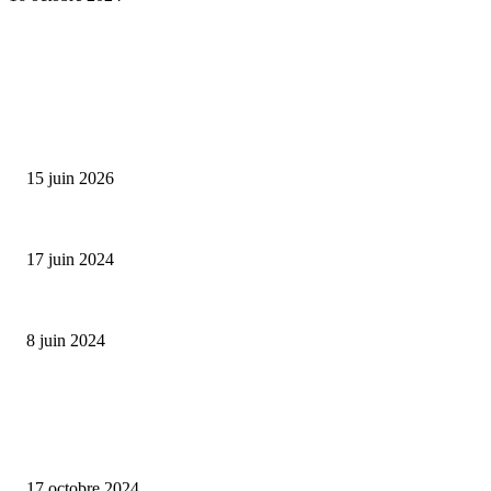
SÉLECTION DE L'EDITEUR
Bumbu Original : un voyage gustatif pour la Fête des...
15 juin 2026
Collection Capsule EASTPAK x ANDRÉ : Art of Love
17 juin 2024
Classic Moonphase Date Manufacture: édition limitée en or rose
8 juin 2024
ALLER PLUS LOIN
Collection capsule Solex x Versailles – L’union de deux marques françaises
17 octobre 2024