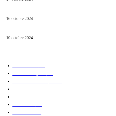
Edition limitée « Notre-Dame » de Meistersinger
16 octobre 2024
La nouvelle création de Frédérique Constant : Classics Moneta Moonphase
10 octobre 2024
CATÉGORIE POPULAIRE
Edition limitée
413
Collection Capsule
329
Collaboration - marques
326
Fashion
181
Femme
150
Gastronomie
140
Accessoires
126