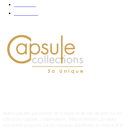
Délices
114
Hommes
112
À PROPOS DE NOUS
Réalisé par des passionnés de la mode et de l’art de vivre sur les
collections capsule, collaborations, éditions limitées, produits
d’exception proposés par les marques distribuées en France et à