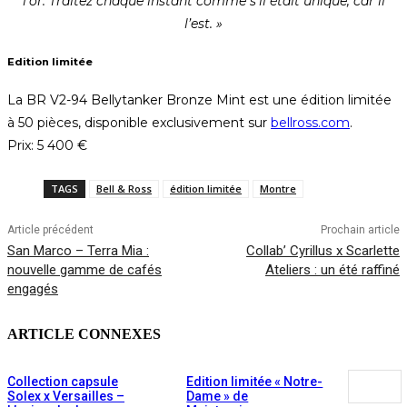
l’or. Traitez chaque instant comme s’il était unique, car il
l’est. »
Edition limitée
La BR V2-94 Bellytanker Bronze Mint est une édition limitée
à 50 pièces, disponible exclusivement sur
bellross.com
.
Prix: 5 400 €
TAGS
Bell & Ross
édition limitée
Montre
Article précédent
Prochain article
San Marco – Terra Mia :
Collab’ Cyrillus x Scarlette
nouvelle gamme de cafés
Ateliers : un été raffiné
engagés
ARTICLE CONNEXES
Collection capsule
Edition limitée « Notre-
Solex x Versailles –
Dame » de