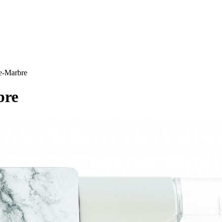
RS
DESIGN
CULTURE
PORTRAITS
EVENTS
LE COIN D
e-Marbre
bre