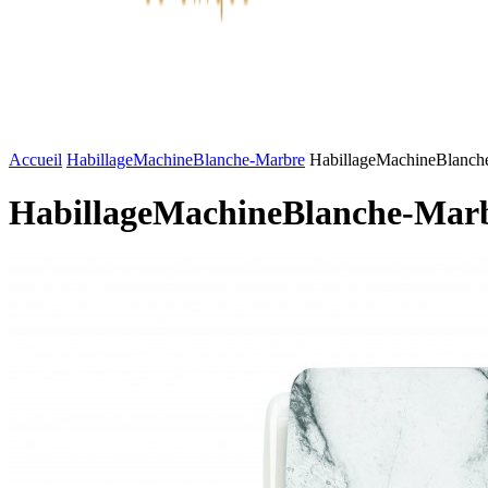
FASHION
LIFESTYLE
DÉLICES
BEAUTÉ
MOTEU
Accueil
HabillageMachineBlanche-Marbre
HabillageMachineBlanch
HabillageMachineBlanche-Mar