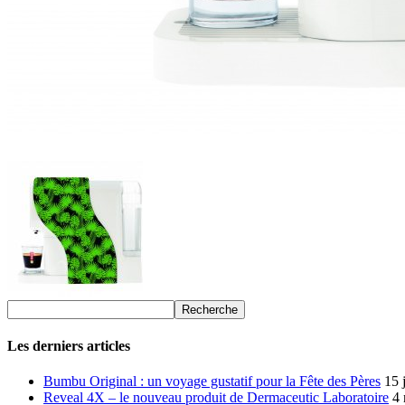
Les derniers articles
Bumbu Original : un voyage gustatif pour la Fête des Pères
15 
Reveal 4X – le nouveau produit de Dermaceutic Laboratoire
4