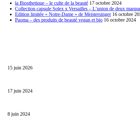
la Biosthetique – le culte de la beauté
17 octobre 2024
Collection capsule Solex x Versailles – L’union de deux marque
Edition limitée « Notre-Dame » de Meistersinger
16 octobre 2
Paoma – des produits de beauté vegan et bio
16 octobre 2024
SÉLECTION DE L'EDITEUR
Bumbu Original : un voyage gustatif pour la Fête des...
15 juin 2026
Collection Capsule EASTPAK x ANDRÉ : Art of Love
17 juin 2024
Classic Moonphase Date Manufacture: édition limitée en or rose
8 juin 2024
ALLER PLUS LOIN
Bumbu Original : un voyage gustatif pour la Fête des Pères