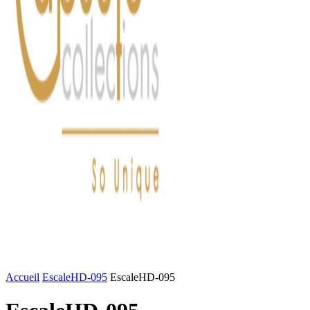
FASHION
LIFESTYLE
DÉLICES
BEAUTÉ
MOTEU
Accueil
EscaleHD-095
EscaleHD-095