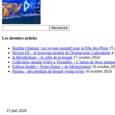
Les derniers articles
Bumbu Original : un voyage gustatif pour la Fête des Pères
15 
Reveal 4X – le nouveau produit de Dermaceutic Laboratoire
4
la Biosthetique – le culte de la beauté
17 octobre 2024
Collection capsule Solex x Versailles – L’union de deux marque
Edition limitée « Notre-Dame » de Meistersinger
16 octobre 2
Paoma – des produits de beauté vegan et bio
16 octobre 2024
SÉLECTION DE L'EDITEUR
Bumbu Original : un voyage gustatif pour la Fête des...
15 juin 2026