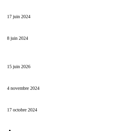
Collection Capsule EASTPAK x ANDRÉ : Art of Love
17 juin 2024
Classic Moonphase Date Manufacture: édition limitée en or rose
8 juin 2024
ALLER PLUS LOIN
Bumbu Original : un voyage gustatif pour la Fête des Pères
15 juin 2026
Reveal 4X – le nouveau produit de Dermaceutic Laboratoire
4 novembre 2024
la Biosthetique – le culte de la beauté
17 octobre 2024
CATÉGORIE POPULAIRE
Edition limitée
413