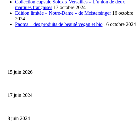
Collection capsule Solex x Versailles – L’union de deux
marques françaises
17 octobre 2024
Edition limitée « Notre-Dame » de Meistersinger
16 octobre
2024
Paoma – des produits de beauté vegan et bio
16 octobre 2024
SÉLECTION DE L'EDITEUR
Bumbu Original : un voyage gustatif pour la Fête des...
15 juin 2026
Collection Capsule EASTPAK x ANDRÉ : Art of Love
17 juin 2024
Classic Moonphase Date Manufacture: édition limitée en or rose
8 juin 2024
ALLER PLUS LOIN