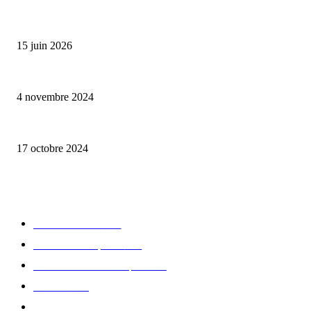
Bumbu Original : un voyage gustatif pour la Fête des Pères
15 juin 2026
Reveal 4X – le nouveau produit de Dermaceutic Laboratoire
4 novembre 2024
la Biosthetique – le culte de la beauté
17 octobre 2024
CATÉGORIE POPULAIRE
Edition limitée
413
Collection Capsule
329
Collaboration - marques
326
Fashion
181
Femme
150