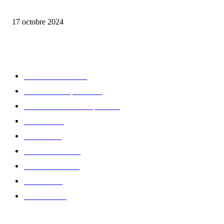
la Biosthetique – le culte de la beauté
17 octobre 2024
CATÉGORIE POPULAIRE
Edition limitée
413
Collection Capsule
329
Collaboration - marques
326
Fashion
181
Femme
150
Gastronomie
140
Accessoires
126
Délices
114
Hommes
112