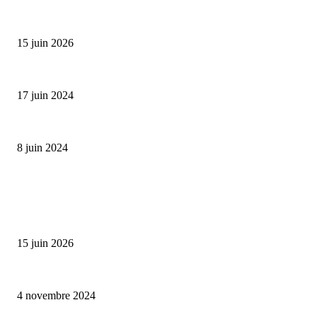
Bumbu Original : un voyage gustatif pour la Fête des...
15 juin 2026
Collection Capsule EASTPAK x ANDRÉ : Art of Love
17 juin 2024
Classic Moonphase Date Manufacture: édition limitée en or rose
8 juin 2024
ALLER PLUS LOIN
Bumbu Original : un voyage gustatif pour la Fête des Pères
15 juin 2026
Reveal 4X – le nouveau produit de Dermaceutic Laboratoire
4 novembre 2024