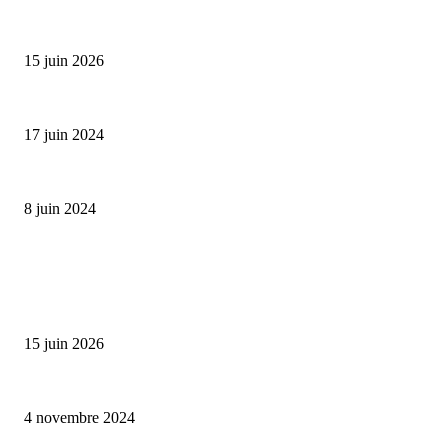
Bumbu Original : un voyage gustatif pour la Fête des...
15 juin 2026
Collection Capsule EASTPAK x ANDRÉ : Art of Love
17 juin 2024
Classic Moonphase Date Manufacture: édition limitée en or rose
8 juin 2024
ALLER PLUS LOIN
Bumbu Original : un voyage gustatif pour la Fête des Pères
15 juin 2026
Reveal 4X – le nouveau produit de Dermaceutic Laboratoire
4 novembre 2024