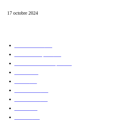
la Biosthetique – le culte de la beauté
17 octobre 2024
CATÉGORIE POPULAIRE
Edition limitée
413
Collection Capsule
329
Collaboration - marques
326
Fashion
181
Femme
150
Gastronomie
140
Accessoires
126
Délices
114
Hommes
112